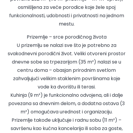
osmišljena za veće porodice koje žele spoj
funkcionalnosti, udobnosti i privatnosti na jednom
mestu.
Prizemlje – srce porodičnog života
U prizemlju se nalazi sve što je potrebno za
svakodnevni porodični život. Veliki otvoreni prostor
dnevne sobe sa trpezarijom (35 m²) nalazi se u
centru doma – obasjan prirodnim svetlom
zahvaljujući velikim staklenim površinama koje
vode ka dvorištu ili terasi.
Kuhinja (9 m²) je funkcionalno odvojena, ali i dalje
povezana sa dnevnim delom, a dodatna ostava (3
m²) omogućava urednost i organizaciju.
Prizemlje takođe uključuje i radnu sobu (11 m²) –
savršenu kao kućna kancelarija ili soba za goste,