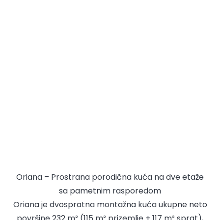
Oriana – Prostrana porodična kuća na dve etaže
sa pametnim rasporedom
Oriana je dvospratna montažna kuća ukupne neto
površine 232 m² (115 m² prizemlje + 117 m² sprat),