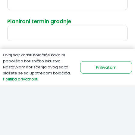
Planirani termin gradnje
Imate li gotov projekat, građevinsku dozvolu
Ovaj sajt koristi kolačiće kako bi
poboljšao korisničko iskustvo.
Nastavkom korišćenja ovog sajta
Prihvatam
slažete se sa upotrebom kolačića.
Politika privatnosti
Tip kuće
Temelj i ploča