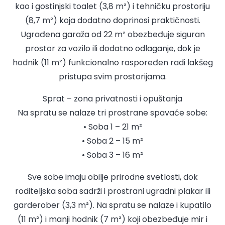
kao i gostinjski toalet (3,8 m²) i tehničku prostoriju
(8,7 m²) koja dodatno doprinosi praktičnosti.
Ugrađena garaža od 22 m² obezbeđuje siguran
prostor za vozilo ili dodatno odlaganje, dok je
hodnik (11 m²) funkcionalno raspoređen radi lakšeg
pristupa svim prostorijama.
Sprat – zona privatnosti i opuštanja
Na spratu se nalaze tri prostrane spavaće sobe:
• Soba 1 – 21 m²
• Soba 2 – 15 m²
• Soba 3 – 16 m²
Sve sobe imaju obilje prirodne svetlosti, dok
roditeljska soba sadrži i prostrani ugradni plakar ili
garderober (3,3 m²). Na spratu se nalaze i kupatilo
(11 m²) i manji hodnik (7 m²) koji obezbeđuje mir i