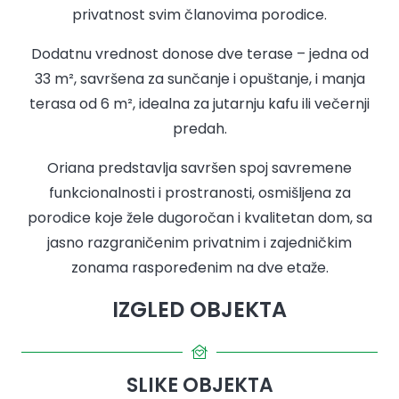
privatnost svim članovima porodice.
Dodatnu vrednost donose dve terase – jedna od
33 m², savršena za sunčanje i opuštanje, i manja
terasa od 6 m², idealna za jutarnju kafu ili večernji
predah.
Oriana predstavlja savršen spoj savremene
funkcionalnosti i prostranosti, osmišljena za
porodice koje žele dugoročan i kvalitetan dom, sa
jasno razgraničenim privatnim i zajedničkim
zonama raspoređenim na dve etaže.
IZGLED OBJEKTA
SLIKE OBJEKTA