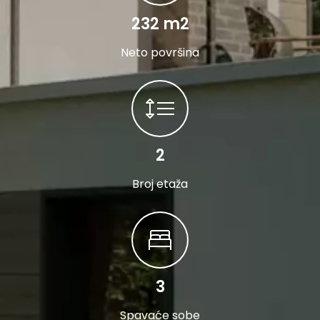
232 m2
Neto površina
2
Broj etaža
3
Spavaće sobe