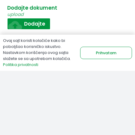
Dodajte dokument
upload
cloud_upload
Dodajte
Ovaj sajt koristi kolačiće kako bi
Pošaljite
poboljšao korisničko iskustvo.
Nastavkom korišćenja ovog sajta
Prihvatam
slažete se sa upotrebom kolačića.
Politika privatnosti