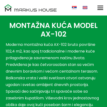
MONTAŽNA KUĆA MODEL
AX-102
Moderna montažna kuća AX-102 bruto površine
102,4 m2, kao spoj tradicionalne i moderne kuće
prilagođena je savremenom načinu života.
Predviđena je kao četvorosoban stan sa većim
dnevnim boravkom i većom centalnom terasom.
Balkonska vrata i veliki svetlosni otvori ostvaruju
ugodan i svetao ambijent dnevnih prostorija.
Spavaći deo sačinjavaju tri spavaće sobe sa
zasebnim kupatilom. Viševodni krov jednostavnog
oblika daje ovoj kući poseban šarm i eleganciju.