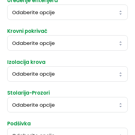
Uređenje enterijera
Krovni pokrivač
Izolacija krova
Stolarija-Prozori
Podšivka